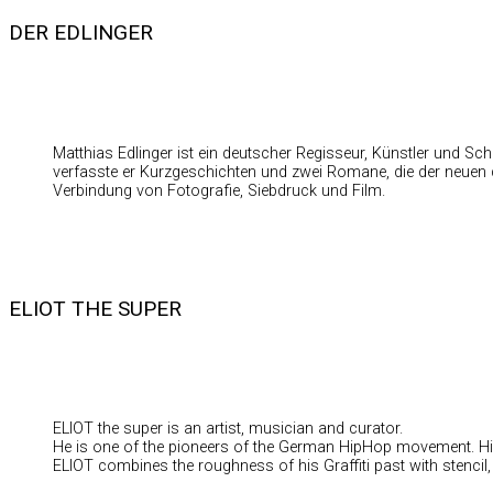
DER EDLINGER
Matthias Edlinger ist ein deutscher Regisseur, Künstler und Sc
verfasste er Kurzgeschichten und zwei Romane, die der neuen de
Verbindung von Fotografie, Siebdruck und Film.
ELIOT THE SUPER
ELIOT the super is an artist, musician and curator.
He is one of the pioneers of the German HipHop movement. His gr
ELIOT combines the roughness of his Graffiti past with stencil,