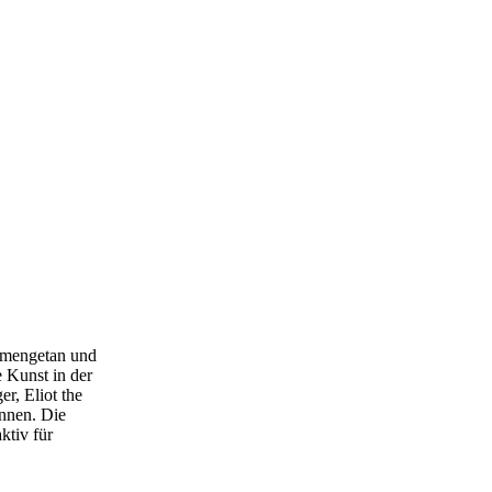
mmengetan und
e Kunst in der
r, Eliot the
nnen. Die
ktiv für