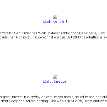
@edlinger_did_it
hriftsteller. Sein filmisches Werk umfasst zahlreiche Musikvideos, Kur
utschen Popliteratur zugerechnet werden. Seit 2000 beschäftigt er sic
@eliot_thesuper
eat interest in everyday objects, mass media, scurrility and particular
 embroidery and screen printing. Eliot works in Munich, Berlin and Vien