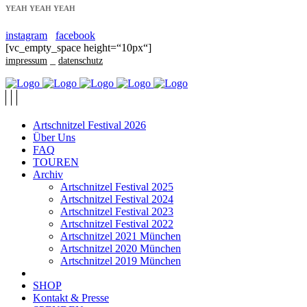
YEAH YEAH YEAH
instagram
facebook
[vc_empty_space height=“10px“]
_
impressum
datenschutz
Artschnitzel Festival 2026
Über Uns
FAQ
TOUREN
Archiv
Artschnitzel Festival 2025
Artschnitzel Festival 2024
Artschnitzel Festival 2023
Artschnitzel Festival 2022
Artschnitzel 2021 München
Artschnitzel 2020 München
Artschnitzel 2019 München
SHOP
Kontakt & Presse